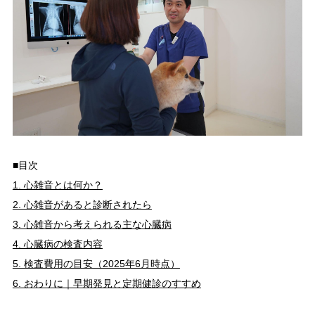
■目次
1. 心雑音とは何か？
2. 心雑音があると診断されたら
3. 心雑音から考えられる主な心臓病
4. 心臓病の検査内容
5. 検査費用の目安（2025年6月時点）
6. おわりに｜早期発見と定期健診のすすめ