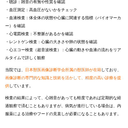
・
聴診
：雑音の有無や性質を確認
・
血圧測定
：高血圧がないかをチェック
・
血液検査
：体全体の状態や心臓に関連する指標（バイオマーカ
ー）を確認
・
心電図検査
：不整脈があるかを確認
・
レントゲン検査
：心臓の大きさや肺の状態を確認
・
心エコー検査（超音波検査）
：心臓の動きや血液の流れをリア
ルタイムで詳しく観察
当院では、
日本獣医画像診断学会所属の獣医師が在籍
しており、
画像診断の専門的な知識と技術を活かして、精度の高い診療を提
供
しています。
検査の結果によって、心雑音があっても軽度であれば定期的な経
過観察で済むこともありますが、病気が進行している場合は、内
服薬による治療やフードの見直しが必要になることもあります。