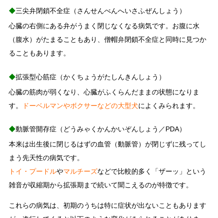
◆
三尖弁閉鎖不全症（さんせんべんへいさふぜんしょう）
心臓の右側にある弁がうまく閉じなくなる病気です。お腹に水
（腹水）がたまることもあり、僧帽弁閉鎖不全症と同時に見つか
ることもあります。
◆
拡張型心筋症（かくちょうがたしんきんしょう）
心臓の筋肉が弱くなり、心臓がふくらんだままの状態になりま
す。
ドーベルマンやボクサーなどの大型犬
によくみられます。
◆
動脈管開存症（どうみゃくかんかいぞんしょう／PDA）
本来は出生後に閉じるはずの血管（動脈管）が閉じずに残ってし
まう先天性の病気です。
トイ・プードル
や
マルチーズ
などで比較的多く「ザーッ」という
雑音が収縮期から拡張期まで続いて聞こえるのが特徴です。
これらの病気は、初期のうちは特に症状が出ないこともあります