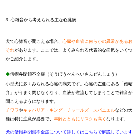
3. 心雑音から考えられる主な心臓病
犬で心雑音が聞こえる場合、
心臓や血管に何らかの異常があるお
それ
があります。ここでは、よくみられる代表的な病気をいくつ
かご紹介します。
◆
僧帽弁閉鎖不全症（そうぼうべんへいさふぜんしょう）
小型犬に多くみられる心臓の病気です。心臓の左側にある「僧帽
弁」がうまく閉じなくなり、血液が逆流してしまうことで雑音が
聞こえるようになります。
チワワ
や
キャバリア・キング・チャールズ・スパニエル
などの犬
種は特に注意が必要で、
年齢とともにリスクも高く
なります。
犬の僧帽弁閉鎖不全症について詳しくはこちらで解説しています