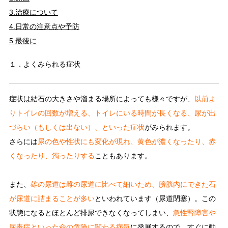
3.治療について
4.日常の注意点や予防
5.最後に
１．よくみられる症状
症状は結石の大きさや溜まる場所によっても様々ですが、
以前よ
りトイレの回数が増える、トイレにいる時間が長くなる、尿が出
づらい（もしくは出ない）、といった症状
がみられます
。
さらには
尿の色や性状にも変化が現れ、
黄色が濃くなったり、赤
くなったり、濁ったりする
こともあります。
また、
雄の尿道は雌の尿道に比べて細いため、膀胱内にできた石
が尿道に詰まることが多い
といわれています（尿道閉塞）。この
状態になるとほとんど排尿できなくなってしまい、
急性腎障害や
尿毒症といった命の危険に関わる病気
に発展するので、すぐに動