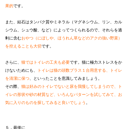
果的
です。
また、結石はタンパク質やミネラル（マグネシウム、リン、カル
シウム、シュウ酸、など）によってつくられるので、それらを過
剰に含む
おやつ（にぼしや、ほうれん草などのアクの強い野菜）
を控えることも大切
です。
さらに、
猫ではトイレの工夫も必要
です。猫に極力ストレスをか
けないためにも、
トイレは猫の頭数プラス１台用意する、
トイレ
を清潔に保つ
、といったことを意識してみましょう。
その際、
猫は好みのトイレでないと尿を我慢してしまうので、ト
イレの形状や砂の材質など、いろんなパターンを試してみて、お
気に入りのものを探してみると良いでしょう
。
５．最後に