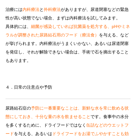
治療には
内科療法
と
外科療法
がありますが、尿道閉塞などの緊急
性が高い状態でない場合、まずは内科療法を試してみます。
具体的には、
細菌が感染していれば抗菌薬を処方する、pHやミネ
ラルが調整された尿路結石用のフード（療法食）
を与える、など
が挙げられます。内科療法がうまくいかない、あるいは尿道閉塞
を発症し、それが解除できない場合は、手術で石を摘出すること
もあります。
４．日常の注意点や予防
尿路結石症の
予防に一番重要なことは、新鮮な水を常に飲める状
態にしておき、十分な量の水を飲ませること
です。食事中の水分
を多くするために、ドライフードではなく
缶詰などのウエットフ
ード
を与える、あるいは
ドライフードをお湯でふやかすことも効