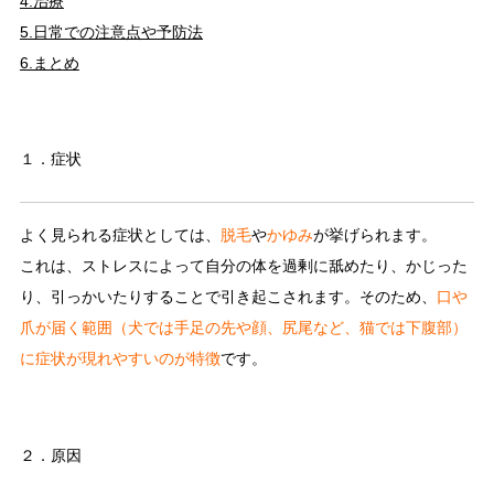
4.治療
5.日常での注意点や予防法
6.まとめ
１．症状
よく見られる症状としては、
脱毛
や
かゆみ
が挙げられます。
これは、ストレスによって自分の体を過剰に舐めたり、かじった
り、引っかいたりすることで引き起こされます。そのため、
口や
爪が届く範囲（犬では手足の先や顔、尻尾など、猫では下腹部）
に症状が現れやすいのが特徴
です。
２．原因