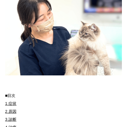
■目次
1.症状
2.原因
3.診断