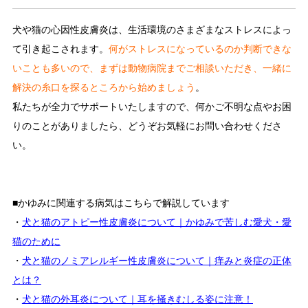
犬や猫の心因性皮膚炎は、生活環境のさまざまなストレスによっ
て引き起こされます。
何がストレスになっているのか判断できな
いことも多いので、まずは動物病院までご相談いただき、一緒に
解決の糸口を探るところから始めましょう
。
私たちが全力でサポートいたしますので、何かご不明な点やお困
りのことがありましたら、どうぞお気軽にお問い合わせくださ
い。
■かゆみに関連する病気はこちらで解説しています
・
犬と猫のアトピー性皮膚炎について｜かゆみで苦しむ愛犬・愛
猫のために
・
犬と猫のノミアレルギー性皮膚炎について｜痒みと炎症の正体
とは？
・
犬と猫の外耳炎について｜耳を掻きむしる姿に注意！