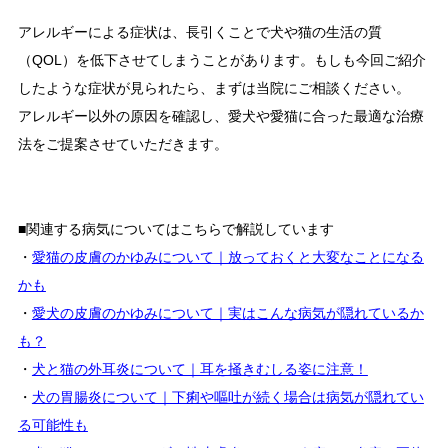
アレルギーによる症状は、長引くことで犬や猫の生活の質
（QOL）を低下させてしまうことがあります。もしも今回ご紹介
したような症状が見られたら、まずは当院にご相談ください。
アレルギー以外の原因を確認し、愛犬や愛猫に合った最適な治療
法をご提案させていただきます。
■関連する病気についてはこちらで解説しています
・
愛猫の皮膚のかゆみについて｜放っておくと大変なことになる
かも
・
愛犬の皮膚のかゆみについて｜実はこんな病気が隠れているか
も？
・
犬と猫の外耳炎について｜耳を掻きむしる姿に注意！
・
犬の胃腸炎について｜下痢や嘔吐が続く場合は病気が隠れてい
る可能性も